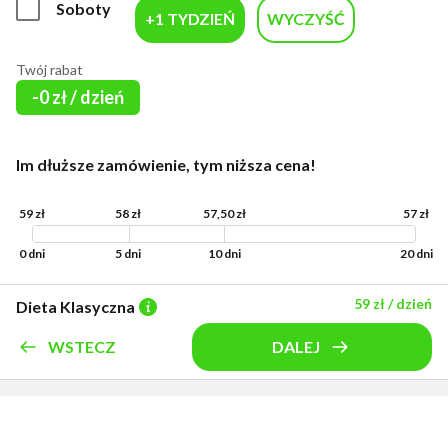
Soboty
+1 TYDZIEŃ
WYCZYŚĆ
Twój rabat
-0 zł / dzień
Im dłuższe zamówienie, tym niższa cena!
59 zł
58 zł
57,50 zł
57 zł
0
dni
5
dni
10
dni
20
dni
59 zł
/ dzień
Dieta Klasyczna
WSTECZ
DALEJ